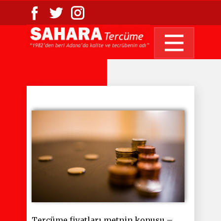
Tercüme fiyatları metnin konusu –